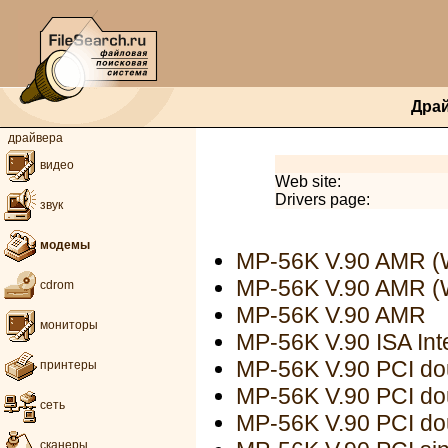
Дра
драйвера
видео
Web site:
Drivers page:
звук
модемы
MP-56K V.90 AMR (
MP-56K V.90 AMR (
cdrom
MP-56K V.90 AMR
мониторы
MP-56K V.90 ISA Inte
MP-56K V.90 PCI dou
принтеры
MP-56K V.90 PCI do
сеть
MP-56K V.90 PCI do
сканеры