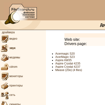
Др
драйвера
видео
Web site:
Drivers page:
звук
Acermagic S20
AcerMagic S23
модемы
Aspire AW35
Aspire Crystal 4235
Aspire Crystal 4237
cdrom
Mwave (20e) (4 files)
мониторы
принтеры
сеть
сканеры