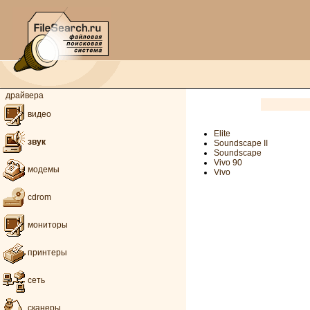
драйвера
видео
Elite
звук
Soundscape II
Soundscape
Vivo 90
модемы
Vivo
cdrom
мониторы
принтеры
сеть
сканеры